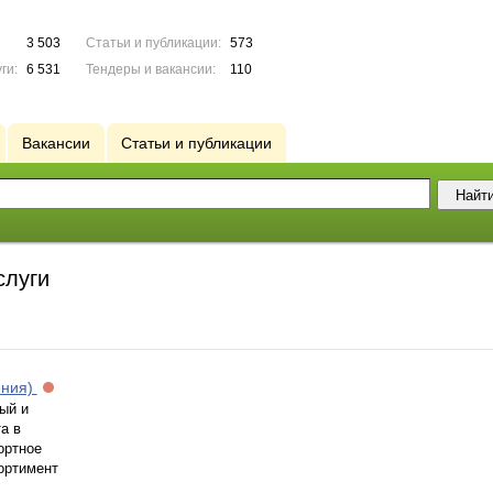
3 503
Статьи и публикации:
573
ги:
6 531
Тендеры и вакансии:
110
Вакансии
Статьи и публикации
слуги
ения)
ый и
а в
ортное
ортимент