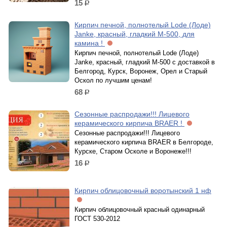
15
р.
Кирпич печной, полнотелый Lode (Лоде)
Janke, красный, гладкий М-500, для
камина !
Кирпич печной, полнотелый Lode (Лоде)
Janke, красный, гладкий М-500 с доставкой в
Белгород, Курск, Воронеж, Орел и Старый
Оскол по лучшим ценам!
68
р.
Сезонные распродажи!!! Лицевого
керамического кирпича BRAER !
Сезонные распродажи!!! Лицевого
керамического кирпича BRAER в Белгороде,
Курске, Старом Осколе и Воронеже!!!
16
р.
Кирпич облицовочный воротынский 1 нф
Кирпич облицовочный красный одинарный
ГОСТ 530-2012