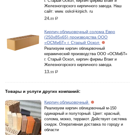
г. Старый Оскол, кирпич фирмы Braer и
Железногорского кирпичного завода. Наш
сайт: www. oskol-kirpich. ru
24.
89
р.
Кирпич облицовочный солома Евро
(250х85х65) производства ООО
«ОСМиБТ» г. Старый Оскол
Реализуем кирпич облицовочный
керамический производства ООО «ОСМиБТ»
г. Старый Оскол, кирпич фирмы Braer и
Железногорского кирпичного завода.
13.
99
р.
Товары и услуги других компаний:
Кирпич облицовочный
Реализуем кирпич облицовочный м-150
одинарный и полуторный. Цвет: красный,
солома, мокко, терракот. Действует система
скидок. Оперативная доставка по городу и
области