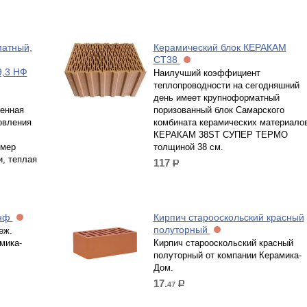
атный,
Керамический блок КЕРАКАМ
СТ38
9,3 НФ
Наилучший коэффициент
теплопроводности на сегодняшний
день имеет крупноформатный
енная
поризованный блок Самарского
овления
комбината керамических материало
КЕРАКАМ 38ST СУПЕР ТЕРМО
змер
толщиной 38 см.
, теплая
117
р.
1нф
Кирпич старооскольский красный
полуторный
еж.
мика-
Кирпич старооскольский красный
полуторный от компании Керамика-
Дом.
17.
47
р.