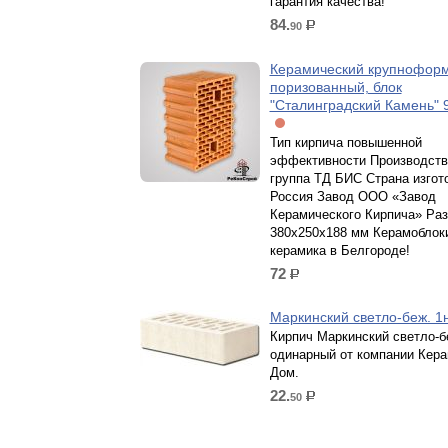
гарантия качества!
84.
90
р.
Керамический крупноформ
поризованный, блок
"Сталинградский Камень" 
Тип кирпича повышенной
эффективности Производств
группа ТД БИС Страна изгот
Россия Завод ООО «Завод
Керамического Кирпича» Ра
380х250х188 мм Керамоблоки
керамика в Белгороде!
72
р.
Маркинский светло-беж. 
Кирпич Маркинский светло-б
одинарный от компании Кера
Дом.
22.
50
р.