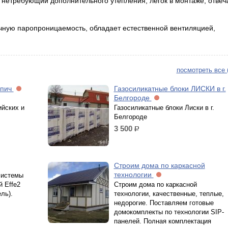
нетребующий дополнительного утепления, легок в монтаже, отвеч
чную паропроницаемость, обладает естественной вентиляцией,
посмотреть все 
рпич
Газосиликатные блоки ЛИСКИ в г.
Белгороде
ийских и
Газосиликатные блоки Лиски в г.
Белгороде
3 500
р.
Строим дома по каркасной
технологии
системы
 Effe2
Строим дома по каркасной
ль).
технологии, качественные, теплые,
недорогие. Поставляем готовые
домокомплекты по технологии SIP-
панелей. Полная комплектация