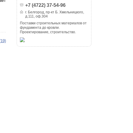
ает
+7 (4722) 37-54-96
г. Белгород, пр-кт Б. Хмельницкого,
д.111, оф.304
Поставки строительных материалов от
фундамента до кровли.
Проектирование, строительство.
(19)