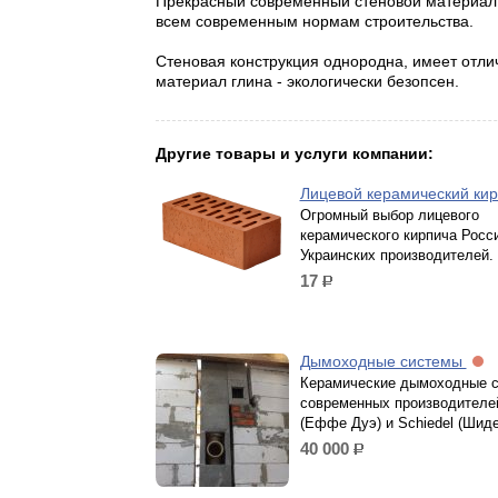
Прекрасный современный стеновой материал 
всем современным нормам строительства.
Стеновая конструкция однородна, имеет отли
материал глина - экологически безопсен.
Другие товары и услуги компании:
Лицевой керамический ки
Огромный выбор лицевого
керамического кирпича Росс
Украинских производителей.
17
р.
Дымоходные системы
Керамические дымоходные 
современных производителей
(Еффе Дуэ) и Schiedel (Шиде
40 000
р.