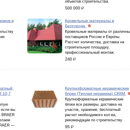
объектов строительства.
500 000
р.
домов в
Кровельные материалы в
Белгороде
ельству
Кровельные материалы от различны
ии.
поставщиков России и Европы.
Рассчет количества, доставка на
строительную площадку,
профессиональный монтаж.
240
р.
атный,
Крупноформатные керамические
 10,7
блоки (Теплая керамика) СККМ
Крупноформатные керамические
еплую
блоки все размеры, доставка на
 если вы
участок, хранение, бесплатный
ки BRAER
расчет необходимого кол-ва,
делаем
рекомендации по строительству.
BRAER —
95
р.