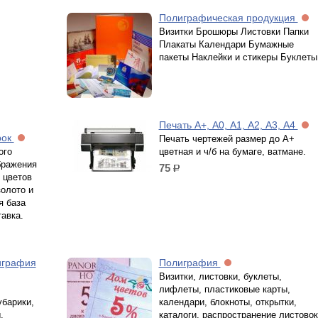
Полиграфическая продукция
Визитки Брошюры Листовки Папки
Плакаты Календари Бумажные
пакеты Наклейки и стикеры Буклеты
Печать А+, А0, А1, А2, А3, А4
рок
Печать чертежей размер до А+
ого
цветная и ч/б на бумаге, ватмане.
бражения
75
р.
 цветов
золото и
я база
авка.
играфия
Полиграфия
Визитки, листовки, буклеты,
лифлеты, пластиковые карты,
убарики,
календари, блокноты, открытки,
,
каталоги, распространение листовок