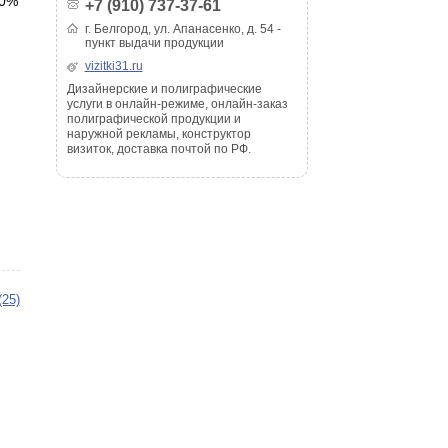
00%
+7 (910) 737-37-61
г. Белгород, ул. Апанасенко, д. 54 -
пункт выдачи продукции
vizitki31.ru
Дизайнерские и полиграфические
услуги в онлайн-режиме, онлайн-заказ
полиграфической продукции и
наружной рекламы, конструктор
визиток, доставка почтой по РФ.
(25)