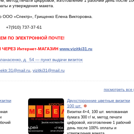
г/м, метод печати цифровой, изготовление 1 рабочий день после 1
аты и утверждения макета.
р ООО «Спектр», Грищенко Елена Викторовна.
+7(910) 737-37-61
ЕМ ПО ЭЛЕКТРОННОЙ ПОЧТЕ!
ЧЕРЕЗ Интернет-МАГАЗИН
www.vizitki31.ru
 Апанасенко, д. 54 — пункт выдачи визиток
ektr.31@mail.ru
,
vizitki31@mail.ru
посмотреть все 
изитки
Двухсторонние цветные визитки
100 шт.
нная
Визитки 4+4, 100 шт. мелованная
и
бумага 300 г/ м, метод печати
абочий
цифровой, изготовление 1 рабочий
день после 100% оплаты и
утверждения макета.