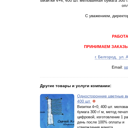
Визитки 4+4, 400 шт. мелованная бумага 300 
опл
С уважением, директо
РАБОТА
ПРИНИМАЕМ ЗАКАЗЫ 
г. Белгород, ул.
Email:
sp
Другие товары и услуги компании:
Односторонние цветные в
400 шт
Визитки 4+0, 400 шт. мелова
бумага 300 г/ м, метод печат
цифровой, изготовление 1 р
день после 100% оплаты и
утверждения макета.