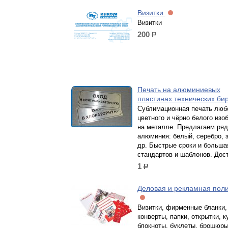
Визитки
Визитки
200
р.
Печать на алюминиевых
пластинах технических би
Сублимационная печать люб
цветного и чёрно белого изо
на металле. Предлагаем ряд
алюминия: белый, серебро, 
др. Быстрые сроки и больша
стандартов и шаблонов. Дост
1
р.
Деловая и рекламная пол
Визитки, фирменные бланки,
конверты, папки, открытки, к
блокноты, буклеты, брошюры