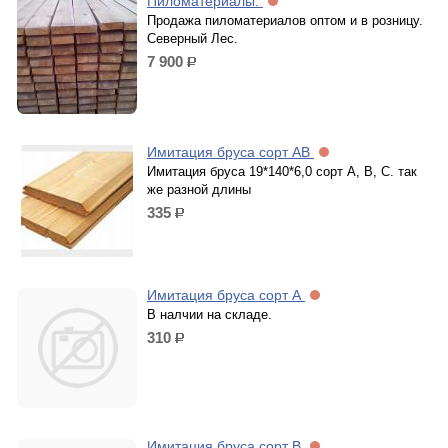
Пиломатериалы.
Продажа пиломатериалов оптом и в розницу.
Северный Лес.
7 900
р.
Имитация бруса сорт АВ
Имитация бруса 19*140*6,0 сорт А, В, С. так
же разной длины
335
р.
Имитация бруса сорт А
В налчии на складе.
310
р.
Имитация бруса сорт В