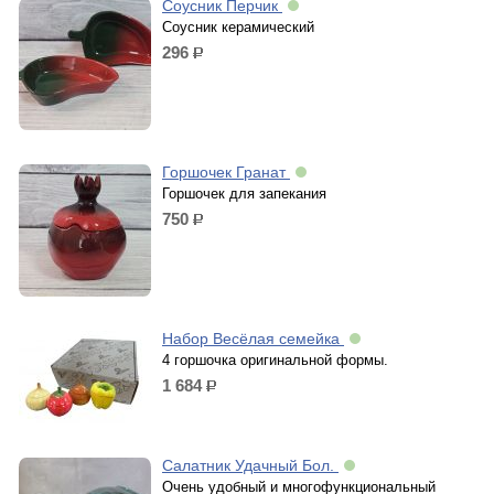
Соусник Перчик
Соусник керамический
296
р.
Горшочек Гранат
Горшочек для запекания
750
р.
Набор Весёлая семейка
4 горшочка оригинальной формы.
1 684
р.
Салатник Удачный Бол.
Очень удобный и многофункциональный