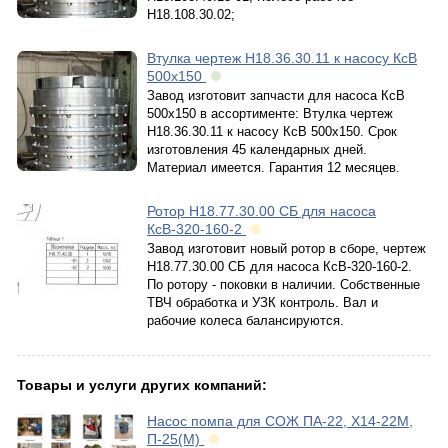
Н18.108.30.02;
Втулка чертеж Н18.36.30.11 к насосу КсВ
500х150
Завод изготовит запчасти для насоса КсВ
500х150 в ассортименте: Втулка чертеж
Н18.36.30.11 к насосу КсВ 500х150. Срок
изготовления 45 календарных дней.
Материал имеется. Гарантия 12 месяцев.
Ротор Н18.77.30.00 СБ для насоса
КсВ-320-160-2
Завод изготовит новый ротор в сборе, чертеж
Н18.77.30.00 СБ для насоса КсВ-320-160-2.
По ротору - поковки в наличии. Собственные
ТВЧ обработка и УЗК контроль. Вал и
рабочие колеса балансируются.
Товары и услуги других компаний:
Насос помпа для СОЖ ПА-22, Х14-22М,
П-25(М)