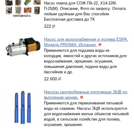
Насос помпа для СОЖ ПА-22, Х14-22М,
П-25(М). Описание, Фото по запросу. Оплата
любым удобным для Вас способом.
Бесплатная доставка до ТК
222
р.
Насос для водоснабжения и полива ESPA.
Модель PRISMA. Испания
Применяются для подъема воды из
колодцев, емкостей и других источников;для
водоснабжения, орошения, осушения,
повышения давления, подачи воды для
бассейнов и др.
22 600
р.
Насосы центробежные погружные ЭЦВ по
выгодным ценам
Применяются для перекачивания питьевой
воды из скважин. Насосы ЭЦВ используются
для водоснабжения жилых объектов питьевой
водой, в сельском хозяйстве для полива,
осушения, орошения.