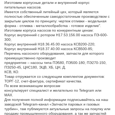
Изготовим корпусные детали и внутренний корпус
питательных насосов.
Имеется собственный литейный цех, который является
полностью обеспеченным самодостаточным производством с
закрытым циклом по принципу: чертеж отливки - модельная
форма - отливка - металлообработка - готовое изделие".
Изготовим корпуса насосов по конкурентным ценам:
Корпус внутренний с ротором Н17.53.156.00 насоса ПЭ-600-
300;
Корпус внутренний Н18.36.45.00 насоса КСВ200-220;
Корпус внутренний Н18.37.40.00 насоса КСВ500-85;
Перечень насосного оборудования, запчасти для которого
преимущественно производит
предприятие – насосы типа ПЭ580, ПЭ500-180; ПЭ270-150,
ПЭ250-45, ЦНС180, ЭЦВ, ХБ, ЦН, Д,
КСВ, КО.
Товар отгружается со следующим комплектом документов:
ТОРГ-12, счет-фактура, сертификат качества.
По всем возникающим вопросам
консультирует специалист и желательно по Telegram или
МАХ.
Для получения полной информации подписывайтесь на наш
заводской Telegram-канал «Запчасти паровых и газовых
турбин», там публикуются актуальные запросы на покупку или
продажу промышленного оборудования, а так же запчастей