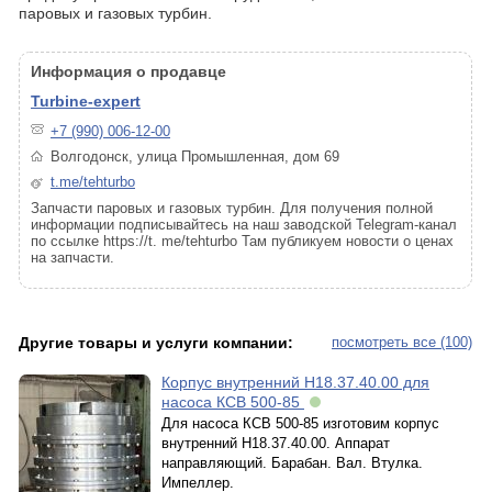
паровых и газовых турбин.
Информация о продавце
Turbine-expert
+7 (990) 006-12-00
Волгодонск, улица Промышленная, дом 69
t.me/tehturbo
Запчасти паровых и газовых турбин. Для получения полной
информации подписывайтесь на наш заводской Telegram-канал
по ссылке https://t. me/tehturbo Там публикуем новости о ценах
на запчасти.
Другие товары и услуги компании:
посмотреть все (100)
Корпус внутренний Н18.37.40.00 для
насоса КСВ 500-85
Для насоса КСВ 500-85 изготовим корпус
внутренний Н18.37.40.00. Аппарат
направляющий. Барабан. Вал. Втулка.
Импеллер.