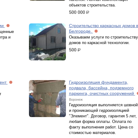
объектов строительства.
500 000
р.
ами
Строительство каркасных домов 
Белгороде.
ищенные
етра и
Оказываем услуги по строительству
домов по каркасной технологии.
500
р.
мент
Гидроизоляция фундамента,
подвала, бассейна, подземного
паркинга, очистных сооружений
т
Воронеж
Гидроизоляция выполняется шовной
и проникающей гидроизоляцией
"Элемент". Договор, гарантия 5 лет,
любая форма оплаты. Оплата по
факту выполнения работ. Цена со
стоимостью материалов.