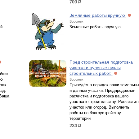
700
р.
Земляные работы вручную
Воронеж
ый
Земляные работы вручную
Пред строительная подготовка
участка и нулевые циклы
строительных работ.
блик
ую
Воронеж
олк.
Приведём в порядок ваши земельны
ад.
и дачные участки. Предпродажная
 Ваша
расчистка и подготовка вашего
участка к строительству. Расчистит
участок или огород. Выполнить
работы по благоустройству
территории
234
р.