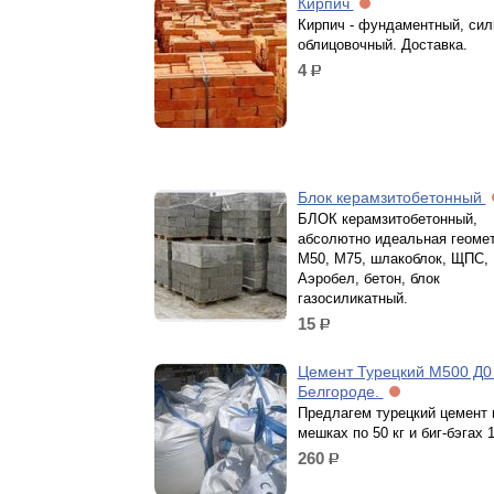
Кирпич
Кирпич - фундаментный, сил
облицовочный. Доставка.
4
р.
Блок керамзитобетонный
БЛОК керамзитобетонный,
абсолютно идеальная геомет
М50, М75, шлакоблок, ЩПС,
Аэробел, бетон, блок
газосиликатный.
15
р.
Цемент Турецкий М500 Д0
Белгороде.
Предлагем турецкий цемент 
мешках по 50 кг и биг-бэгах 1
260
р.