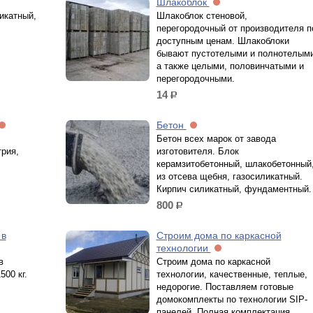
Шлакоблок
икатный,
Шлакоблок стеновой,
перегородочный от производителя п
доступным ценам. Шлакоблоки
бывают пустотелыми и полнотелыми
а также целыми, половинчатыми и
перегородочными.
14
р.
Бетон
Бетон всех марок от завода
рия,
изготовителя. Блок
керамзитобетонный, шлакобетонный
из отсева щебня, газосиликатный.
Кирпич силикатный, фундаментный.
800
р.
 в
Строим дома по каркасной
технологии
в
Строим дома по каркасной
500 кг.
технологии, качественные, теплые,
недорогие. Поставляем готовые
домокомплекты по технологии SIP-
панелей. Полная комплектация