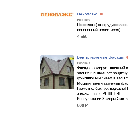
Пеноплэкс
Воронеж
Пеноплэкс( экструдированн
вспененный полистирол).
4 550
р.
Вентилируемые фасады
Воронеж
Фасад формирует внешний о
здания и выполняет защитн
функцию! Мы знаем в этом т
Мокрый, вентилируемый фас
Грамотно, быстро, надежно!
задача - наше РЕШЕНИЕ
Консультации Замеры Смета
600
р.