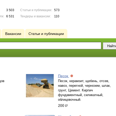
3 503
Статьи и публикации:
573
ги:
6 531
Тендеры и вакансии:
110
Вакансии
Статьи и публикации
Песок
дов
Песок, керамзит, щебень, отсев,
навоз, перегной, чернозем, шлак,
грунт, Цемент. Кирпич
фундаментный, силикатный,
облицовочный.
200
р.