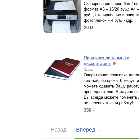
Сканирование черно-бел./ цве
формат A3 – 15/20 руб.; А4 –
руб.;; сканирование и оцифр
фотопленок – 4 руб. кадр.;
20
р.
Прошивка дипломов и
диссертаций
Курск
Оперативная прошивка дипл
кротчайшие сроки. 6 минут, 
можете сдавать Вашу работ
преподавателю. В случае ош
Вы всегда можете поменять 
не перепечатывая работу!
350
р.
←
Назад
Вперед
→