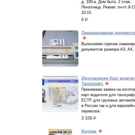
д. 100-а, Дом быта, 2 этаж,
Печатница. Режим: пн-пт 9-17
10-15.
6
р.
Ламинирование документо
Выполняем горячее ламинир
документов размера А3, А4, 
Изготовление Карт водител
Тахографу
Принимаем заявки на изгото
карт водителя для тахограф
ЕСТР для грузовых автомоби
в России так и для европейс
перевозок.
3 100
р.
Коллаж