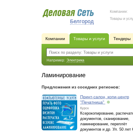
Компании:
Товары и услу
Белгород
Компании
Товары и услуги
Тендеры
Например:
Электрика
Ламинирование
Предложения из соседних регионов:
Принт-салон, копи-центр
"Печатница"
Курск
Ксерокопирование, распечат
документов, сканирование,
ламинирование, переплёт
документов и др. Ул. 50 лет 