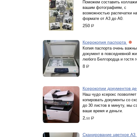
Поможем составить коллажи
вашим фотографиям, с
возможностью распечатки н
формате от А3 до А0.
250
р.
Ксерокопия паспорта
Копия паспорта очень важны
документ в повседневной жи
любого Белгородца и гостя г
8
р.
Ксерокопии документов д
Наш чудо ксерокс позволяет
копировать документы со ск
до 30 листов в минуту, мы 
ваше время и деньги.
2.
50
р.
Сканирование цветное А3