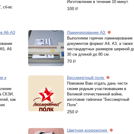
Изготовление в течение 10 минут.
, сб-вс
100
р.
в А6-А3
Ламинирование А3
Выполняем горячее ламинирование
ование
документов формат А4, А3, а также
А5, А6
нестандартных размеров шириной д
30 см длиной до 80 см.
70
р.
я к
Бессмертный полк
Поможем Вам отдать дань чести
вление
своим родным участвовавшим в
а СКЗИ,
Великой отечественной войне,
лей, как
изготовив таблички "Бессмертный
ких
Полк".
250
р.
Цветная ксерокопия