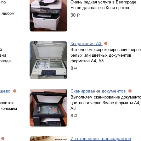
 по
Очень редкая услуга в Белгороде.
Но не для нашего Копи центра.
а любом
30
р.
Ксерокопия А3
й
Выполняем ксерокопирование черно
зни
белых или цветных документов
орода.
форматов А4, А3.
8
р.
ешево
Сканирование документов
Выполняем сканирование документ
оростью
цветное и черно белое форматы А4,
сэкономим
А3.
8
р.
Изготовление транспарантов