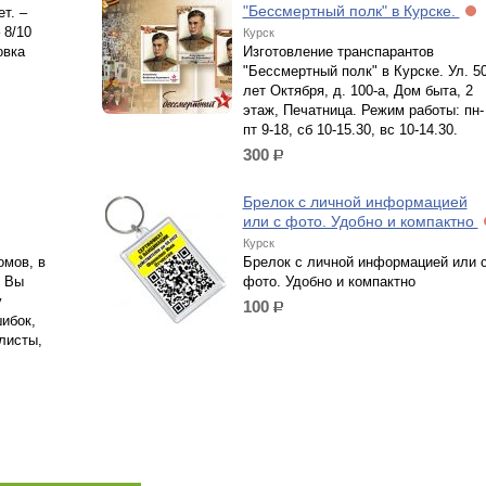
"Бессмертный полк" в Курске.
т. –
 8/10
Курск
овка
Изготовление транспарантов
"Бессмертный полк" в Курске. Ул. 5
лет Октября, д. 100-а, Дом быта, 2
этаж, Печатница. Режим работы: пн-
пт 9-18, сб 10-15.30, вс 10-14.30.
300
р.
Брелок с личной информацией
или с фото. Удобно и компактно
Курск
омов, в
Брелок с личной информацией или 
и Вы
фото. Удобно и компактно
у
100
р.
ибок,
листы,