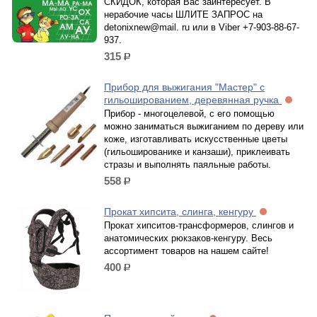
СКИДОК, которая Вас заинтересует. В
нерабочие часы ШЛИТЕ ЗАПРОС на
detonixnew@mail. ru или в Viber +7-903-88-67-
937.
315
р.
Прибор для выжигания "Мастер" с
гильошированием, деревянная ручка
Прибор - многоцелевой, с его помощью
можно заниматься выжиганием по дереву или
коже, изготавливать искусственные цветы
(гильошированике и канзаши), приклеивать
стразы и выполнять паяльные работы.
558
р.
Прокат хипсита, слинга, кенгуру
Прокат хипситов-трансформеров, слингов и
анатомических рюкзаков-кенгуру. Весь
ассортимент товаров на нашем сайте!
400
р.