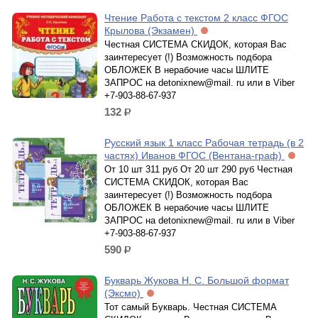
Чтение Работа с текстом 2 класс ФГОС
Крылова (Экзамен)
Честная СИСТЕМА СКИДОК, которая Вас
заинтересует (!) Возможность подбора
ОБЛОЖЕК В нерабочие часы ШЛИТЕ
ЗАПРОС на detonixnew@mail. ru или в Viber
+7-903-88-67-937
132
р.
Русский язык 1 класс Рабочая тетрадь (в 2
частях) Иванов ФГОС (Вентана-граф)
От 10 шт 311 руб От 20 шт 290 руб Честная
СИСТЕМА СКИДОК, которая Вас
заинтересует (!) Возможность подбора
ОБЛОЖЕК В нерабочие часы ШЛИТЕ
ЗАПРОС на detonixnew@mail. ru или в Viber
+7-903-88-67-937
590
р.
Букварь Жукова Н. С. Большой формат
(Эксмо)
Тот самый Букварь. Честная СИСТЕМА