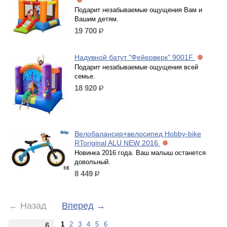
Подарит незабываемые ощущения Вам и
Вашим детям.
19 700
р.
Надувной батут "Фейерверк" 9001F
Подарит незабываемые ощущения всей
семье.
18 920
р.
Велобалансир+велосипед Hobby-bike
RToriginal ALU NEW 2016
Новинка 2016 года. Ваш малыш останется
довольный.
8 449
р.
←
Назад
Вперед
→
1
2
3
4
5
6
6