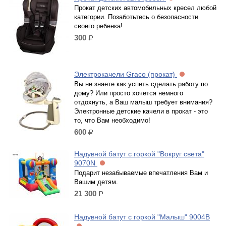
Прокат детских автомобильных кресел любой
категории. Позаботьтесь о безопасности
своего ребенка!
300
р.
Электрокачели Graco (прокат)
Вы не знаете как успеть сделать работу по
дому? Или просто хочется немного
отдохнуть, а Ваш малыш требует внимания?
Электронные детские качели в прокат - это
то, что Вам необходимо!
600
р.
Надувной батут с горкой "Вокруг света"
9070N
Подарит незабываемые впечатления Вам и
Вашим детям.
21 300
р.
Надувной батут с горкой "Малыш" 9004B