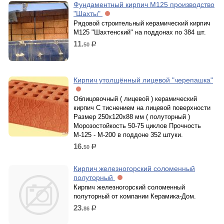
Фундаментный кирпич М125 производство
"Шахты"
Рядовой строительный керамический кирпич
М125 "Шахтенский" на поддонах по 384 шт.
11.
50
р.
Кирпич утолщённый лицевой "черепашка"
Облицовочный ( лицевой ) керамический
кирпич С тиснением на лицевой поверхности
Размер 250х120х88 мм ( полуторный )
Морозостойкость 50-75 циклов Прочность
М-125 - М-200 в поддоне 352 штуки.
16.
50
р.
Кирпич железногорский соломенный
полуторный
Кирпич железногорский соломенный
полуторный от компании Керамика-Дом.
23.
86
р.