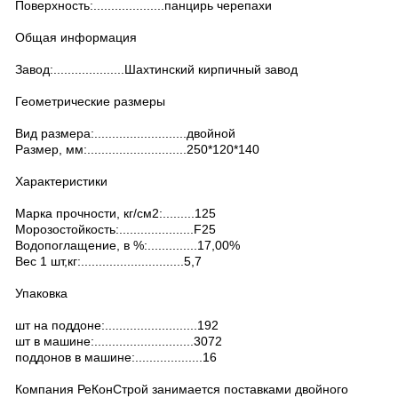
Поверхность:....................панцирь черепахи
Общая информация
Завод:....................Шахтинский кирпичный завод
Геометрические размеры
Вид размера:..........................двойной
Размер, мм:............................250*120*140
Характеристики
Марка прочности, кг/см2:.........125
Морозостойкость:.....................F25
Водопоглащение, в %:..............17,00%
Вес 1 шт,кг:.............................5,7
Упаковка
шт на поддоне:..........................192
шт в машине:............................3072
поддонов в машине:...................16
Компания РеКонСтрой занимается поставками двойного